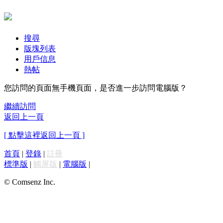
搜尋
版塊列表
用戶信息
熱帖
您訪問的頁面無手機頁面，是否進一步訪問電腦版？
繼續訪問
返回上一頁
[ 點擊這裡返回上一頁 ]
首頁
|
登錄
|
註冊
標準版
|
觸屏版
|
電腦版
|
© Comsenz Inc.