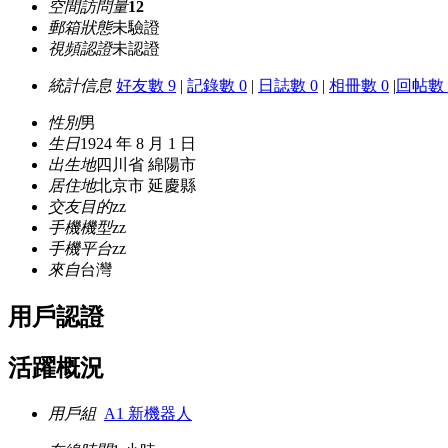
空間訪問量
12
郵箱狀態
未驗證
視頻認證
未認證
統計信息
好友數 9
|
記錄數 0
|
日誌數 0
|
相冊數 0
|
回帖數 
性別
男
生日
1924 年 8 月 1 日
出生地
四川省 綿陽市
居住地
北京市 延慶縣
交友目的
zz
手機機型
zz
手機平台
zz
來自
台灣
用戶認證
活躍概況
用戶組
A1 新機器人