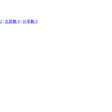
2
|
主題數 0
|
分享數 0