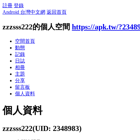
註冊
登錄
Android 台灣中文網
返回首頁
zzzsss222的個人空間
https://apk.tw/?2348
空間首頁
動態
記錄
日誌
相冊
主題
分享
留言板
個人資料
個人資料
zzzsss222
(UID: 2348983)