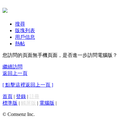
搜尋
版塊列表
用戶信息
熱帖
您訪問的頁面無手機頁面，是否進一步訪問電腦版？
繼續訪問
返回上一頁
[ 點擊這裡返回上一頁 ]
首頁
|
登錄
|
註冊
標準版
|
觸屏版
|
電腦版
|
© Comsenz Inc.