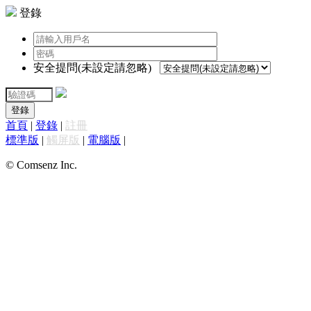
登錄
安全提問(未設定請忽略)
登錄
首頁
|
登錄
|
註冊
標準版
|
觸屏版
|
電腦版
|
© Comsenz Inc.