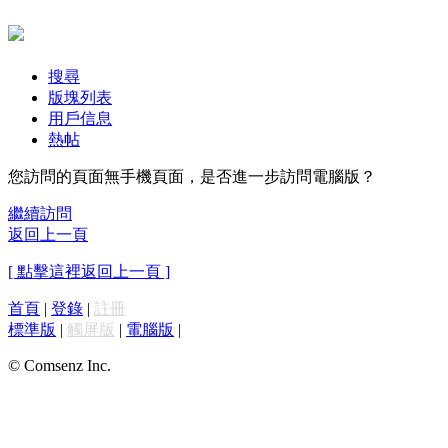
搜尋
版塊列表
用戶信息
熱帖
您訪問的頁面無手機頁面，是否進一步訪問電腦版？
繼續訪問
返回上一頁
[ 點擊這裡返回上一頁 ]
首頁
|
登錄
|
註冊
標準版
|
觸屏版
|
電腦版
|
© Comsenz Inc.