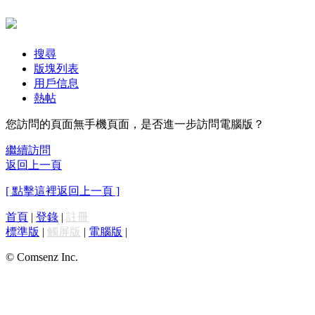
搜尋
版塊列表
用戶信息
熱帖
您訪問的頁面無手機頁面，是否進一步訪問電腦版？
繼續訪問
返回上一頁
[ 點擊這裡返回上一頁 ]
首頁
|
登錄
|
註冊
標準版
|
觸屏版
|
電腦版
|
© Comsenz Inc.