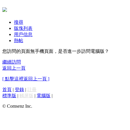
搜尋
版塊列表
用戶信息
熱帖
您訪問的頁面無手機頁面，是否進一步訪問電腦版？
繼續訪問
返回上一頁
[ 點擊這裡返回上一頁 ]
首頁
|
登錄
|
註冊
標準版
|
觸屏版
|
電腦版
|
© Comsenz Inc.