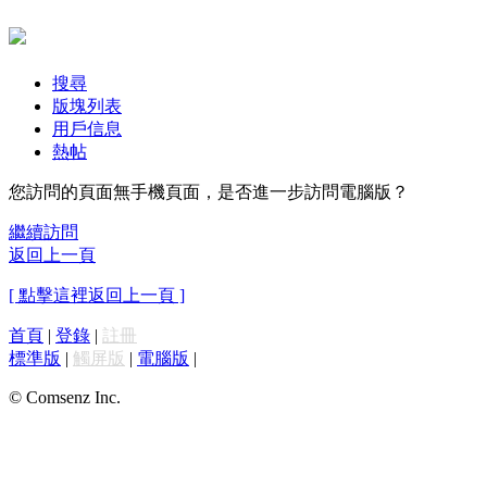
搜尋
版塊列表
用戶信息
熱帖
您訪問的頁面無手機頁面，是否進一步訪問電腦版？
繼續訪問
返回上一頁
[ 點擊這裡返回上一頁 ]
首頁
|
登錄
|
註冊
標準版
|
觸屏版
|
電腦版
|
© Comsenz Inc.