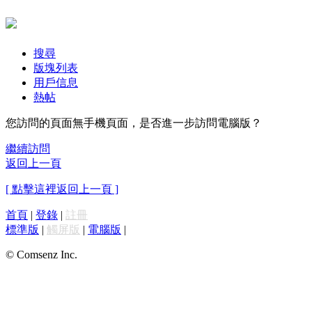
搜尋
版塊列表
用戶信息
熱帖
您訪問的頁面無手機頁面，是否進一步訪問電腦版？
繼續訪問
返回上一頁
[ 點擊這裡返回上一頁 ]
首頁
|
登錄
|
註冊
標準版
|
觸屏版
|
電腦版
|
© Comsenz Inc.