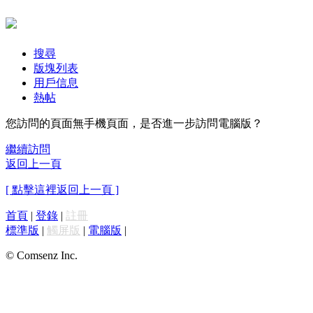
搜尋
版塊列表
用戶信息
熱帖
您訪問的頁面無手機頁面，是否進一步訪問電腦版？
繼續訪問
返回上一頁
[ 點擊這裡返回上一頁 ]
首頁
|
登錄
|
註冊
標準版
|
觸屏版
|
電腦版
|
© Comsenz Inc.