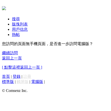
搜尋
版塊列表
用戶信息
熱帖
您訪問的頁面無手機頁面，是否進一步訪問電腦版？
繼續訪問
返回上一頁
[ 點擊這裡返回上一頁 ]
首頁
|
登錄
|
註冊
標準版
|
觸屏版
|
電腦版
|
© Comsenz Inc.