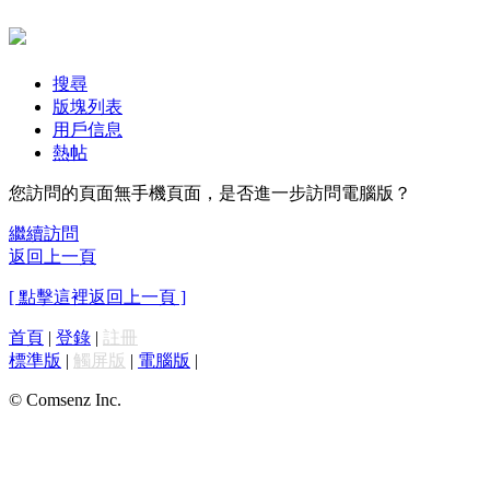
搜尋
版塊列表
用戶信息
熱帖
您訪問的頁面無手機頁面，是否進一步訪問電腦版？
繼續訪問
返回上一頁
[ 點擊這裡返回上一頁 ]
首頁
|
登錄
|
註冊
標準版
|
觸屏版
|
電腦版
|
© Comsenz Inc.