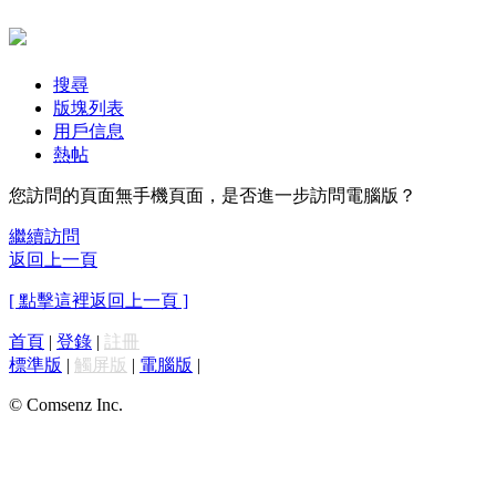
搜尋
版塊列表
用戶信息
熱帖
您訪問的頁面無手機頁面，是否進一步訪問電腦版？
繼續訪問
返回上一頁
[ 點擊這裡返回上一頁 ]
首頁
|
登錄
|
註冊
標準版
|
觸屏版
|
電腦版
|
© Comsenz Inc.