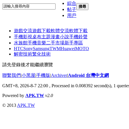
綜合
搜尋
帖子
用戶
遊戲交流
遊戲下載
軟體交流
軟體下載
手機影視
桌布主題
漫畫小說
手機鈴聲
水族館
手機音樂
二手市場
新手專區
HTC
Sony
Samsung
TWM
Huawei
MOTO
解密技術
繁化技術
請先登錄後才能繼續瀏覽
聯繫我們
|
小黑屋
|
手機版
|
Archiver
|
Android 台灣中文網
GMT+8, 2026-8-7 22:00
, Processed in 0.008392 second(s), 1 quer
Powered by
APK.TW
v2.0
© 2013
APK.TW