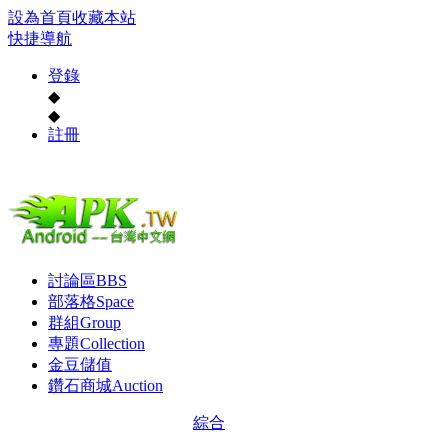
設為首頁
收藏本站
快捷導航
登錄
◆
◆
註冊
討論區
BBS
部落格
Space
群組
Group
專題
Collection
金豆儲值
鑽石商城
Auction
綜合