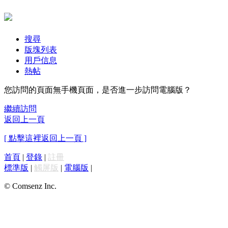
搜尋
版塊列表
用戶信息
熱帖
您訪問的頁面無手機頁面，是否進一步訪問電腦版？
繼續訪問
返回上一頁
[ 點擊這裡返回上一頁 ]
首頁
|
登錄
|
註冊
標準版
|
觸屏版
|
電腦版
|
© Comsenz Inc.