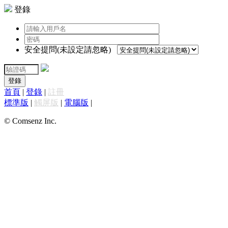
登錄
安全提問(未設定請忽略)
登錄
首頁
|
登錄
|
註冊
標準版
|
觸屏版
|
電腦版
|
© Comsenz Inc.