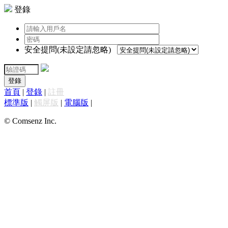
登錄
安全提問(未設定請忽略)
登錄
首頁
|
登錄
|
註冊
標準版
|
觸屏版
|
電腦版
|
© Comsenz Inc.