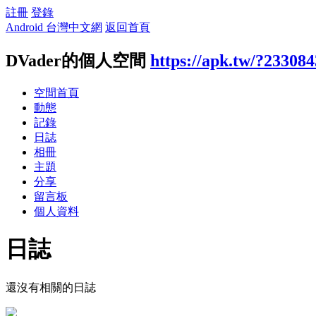
註冊
登錄
Android 台灣中文網
返回首頁
DVader的個人空間
https://apk.tw/?233084
空間首頁
動態
記錄
日誌
相冊
主題
分享
留言板
個人資料
日誌
還沒有相關的日誌