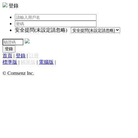
登錄
安全提問(未設定請忽略)
登錄
首頁
|
登錄
|
註冊
標準版
|
觸屏版
|
電腦版
|
© Comsenz Inc.