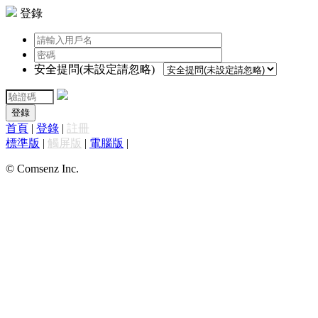
登錄
安全提問(未設定請忽略)
登錄
首頁
|
登錄
|
註冊
標準版
|
觸屏版
|
電腦版
|
© Comsenz Inc.