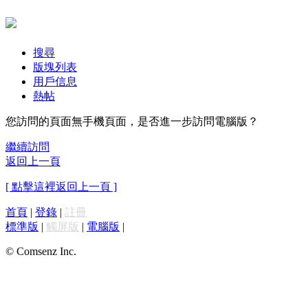
搜尋
版塊列表
用戶信息
熱帖
您訪問的頁面無手機頁面，是否進一步訪問電腦版？
繼續訪問
返回上一頁
[ 點擊這裡返回上一頁 ]
首頁
|
登錄
|
註冊
標準版
|
觸屏版
|
電腦版
|
© Comsenz Inc.