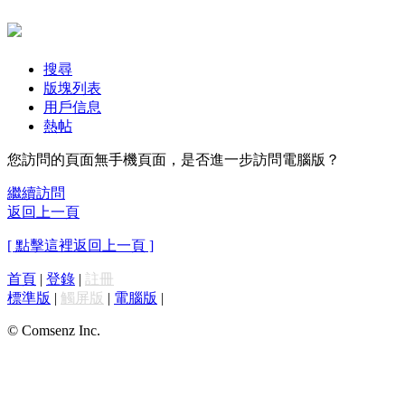
搜尋
版塊列表
用戶信息
熱帖
您訪問的頁面無手機頁面，是否進一步訪問電腦版？
繼續訪問
返回上一頁
[ 點擊這裡返回上一頁 ]
首頁
|
登錄
|
註冊
標準版
|
觸屏版
|
電腦版
|
© Comsenz Inc.