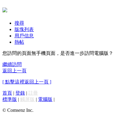
搜尋
版塊列表
用戶信息
熱帖
您訪問的頁面無手機頁面，是否進一步訪問電腦版？
繼續訪問
返回上一頁
[ 點擊這裡返回上一頁 ]
首頁
|
登錄
|
註冊
標準版
|
觸屏版
|
電腦版
|
© Comsenz Inc.