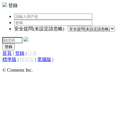
登錄
安全提問(未設定請忽略)
登錄
首頁
|
登錄
|
註冊
標準版
|
觸屏版
|
電腦版
|
© Comsenz Inc.