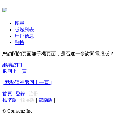
搜尋
版塊列表
用戶信息
熱帖
您訪問的頁面無手機頁面，是否進一步訪問電腦版？
繼續訪問
返回上一頁
[ 點擊這裡返回上一頁 ]
首頁
|
登錄
|
註冊
標準版
|
觸屏版
|
電腦版
|
© Comsenz Inc.