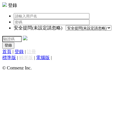
登錄
安全提問(未設定請忽略)
登錄
首頁
|
登錄
|
註冊
標準版
|
觸屏版
|
電腦版
|
© Comsenz Inc.