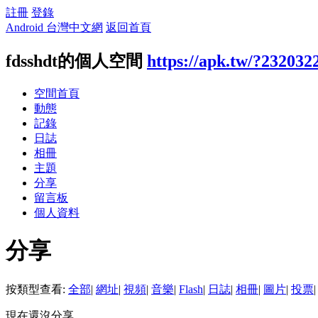
註冊
登錄
Android 台灣中文網
返回首頁
fdsshdt的個人空間
https://apk.tw/?232032
空間首頁
動態
記錄
日誌
相冊
主題
分享
留言板
個人資料
分享
按類型查看:
全部
|
網址
|
視頻
|
音樂
|
Flash
|
日誌
|
相冊
|
圖片
|
投票
|
現在還沒分享