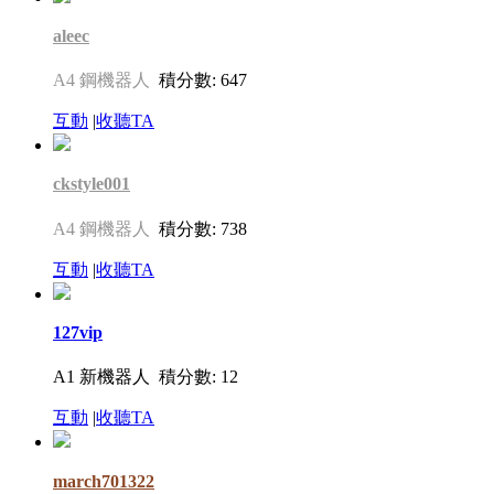
aleec
A4 鋼機器人
積分數: 647
互動
|
收聽TA
ckstyle001
A4 鋼機器人
積分數: 738
互動
|
收聽TA
127vip
A1 新機器人
積分數: 12
互動
|
收聽TA
march701322