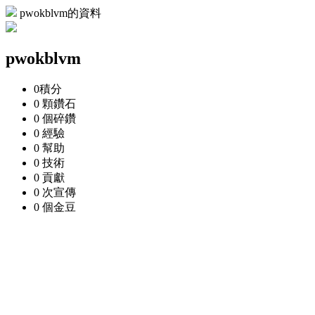
pwokblvm的資料
pwokblvm
0
積分
0 顆
鑽石
0 個
碎鑽
0
經驗
0
幫助
0
技術
0
貢獻
0 次
宣傳
0 個
金豆