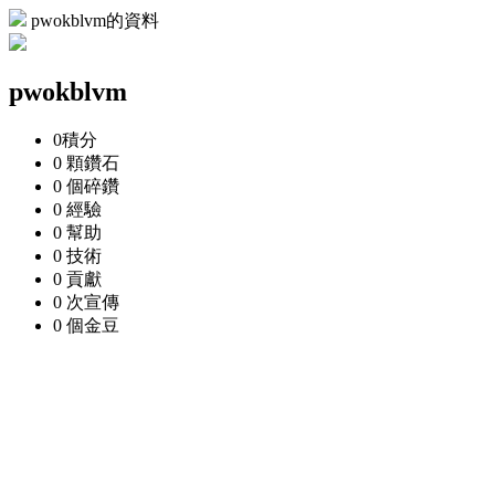
pwokblvm的資料
pwokblvm
0
積分
0 顆
鑽石
0 個
碎鑽
0
經驗
0
幫助
0
技術
0
貢獻
0 次
宣傳
0 個
金豆