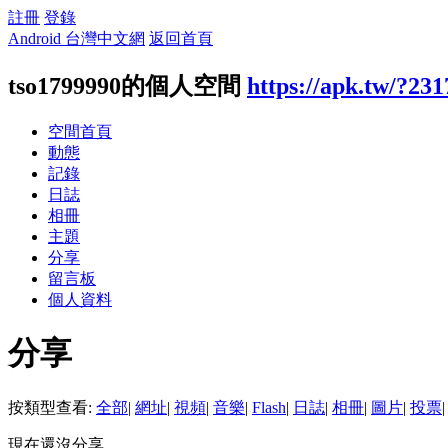
註冊
登錄
Android 台灣中文網
返回首頁
tso1799990的個人空間
https://apk.tw/?23
空間首頁
動態
記錄
日誌
相冊
主題
分享
留言板
個人資料
分享
按類型查看:
全部
|
網址
|
視頻
|
音樂
|
Flash
|
日誌
|
相冊
|
圖片
|
投票
|
現在還沒分享