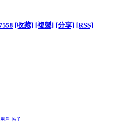
17558
[收藏]
[複製]
[分享]
[RSS]
用戶
|
帖子