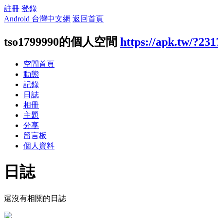
註冊
登錄
Android 台灣中文網
返回首頁
tso1799990的個人空間
https://apk.tw/?23
空間首頁
動態
記錄
日誌
相冊
主題
分享
留言板
個人資料
日誌
還沒有相關的日誌