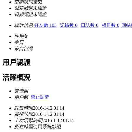
空間訪問量
52
郵箱狀態
未驗證
視頻認證
未認證
統計信息
好友數 103
|
記錄數 0
|
日誌數 0
|
相冊數 0
|
回帖數
性別
女
生日
-
來自
台灣
用戶認證
活躍概況
管理組
用戶組
禁止訪問
註冊時間
2016-1-12 01:14
最後訪問
2016-1-12 01:14
上次活動時間
2016-1-12 01:14
所在時區
使用系統默認