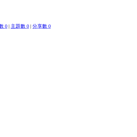
 0
|
主題數 0
|
分享數 0