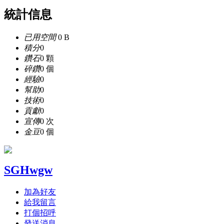
統計信息
已用空間
0 B
積分
0
鑽石
0 顆
碎鑽
0 個
經驗
0
幫助
0
技術
0
貢獻
0
宣傳
0 次
金豆
0 個
SGHwgw
加為好友
給我留言
打個招呼
發送消息