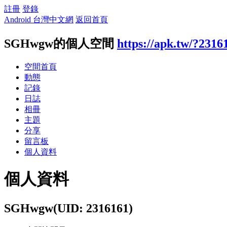
註冊
登錄
Android 台灣中文網
返回首頁
SGHwgw的個人空間
https://apk.tw/?2316
空間首頁
動態
記錄
日誌
相冊
主題
分享
留言板
個人資料
個人資料
SGHwgw
(UID: 2316161)