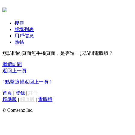
搜尋
版塊列表
用戶信息
熱帖
您訪問的頁面無手機頁面，是否進一步訪問電腦版？
繼續訪問
返回上一頁
[ 點擊這裡返回上一頁 ]
首頁
|
登錄
|
註冊
標準版
|
觸屏版
|
電腦版
|
© Comsenz Inc.