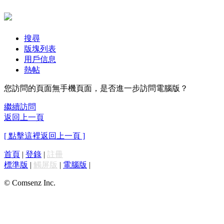
搜尋
版塊列表
用戶信息
熱帖
您訪問的頁面無手機頁面，是否進一步訪問電腦版？
繼續訪問
返回上一頁
[ 點擊這裡返回上一頁 ]
首頁
|
登錄
|
註冊
標準版
|
觸屏版
|
電腦版
|
© Comsenz Inc.