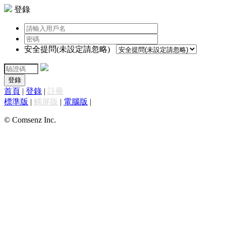
登錄
安全提問(未設定請忽略)
登錄
首頁
|
登錄
|
註冊
標準版
|
觸屏版
|
電腦版
|
© Comsenz Inc.