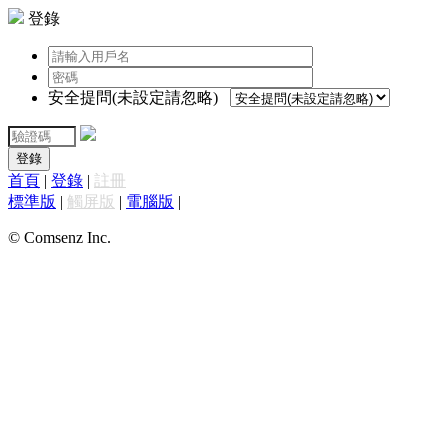
登錄
安全提問(未設定請忽略)
登錄
首頁
|
登錄
|
註冊
標準版
|
觸屏版
|
電腦版
|
© Comsenz Inc.