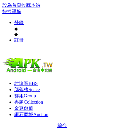
設為首頁
收藏本站
快捷導航
登錄
◆
◆
註冊
討論區
BBS
部落格
Space
群組
Group
專題
Collection
金豆儲值
鑽石商城
Auction
綜合