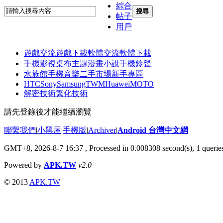
綜合
搜尋
帖子
用戶
遊戲交流
遊戲下載
軟體交流
軟體下載
手機影視
桌布主題
漫畫小說
手機鈴聲
水族館
手機音樂
二手市場
新手專區
HTC
Sony
Samsung
TWM
Huawei
MOTO
解密技術
繁化技術
請先登錄後才能繼續瀏覽
聯繫我們
|
小黑屋
|
手機版
|
Archiver
|
Android 台灣中文網
GMT+8, 2026-8-7 16:37
, Processed in 0.008308 second(s), 1 quer
Powered by
APK.TW
v2.0
© 2013
APK.TW