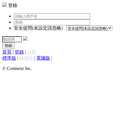
登錄
安全提問(未設定請忽略)
登錄
首頁
|
登錄
|
註冊
標準版
|
觸屏版
|
電腦版
|
© Comsenz Inc.