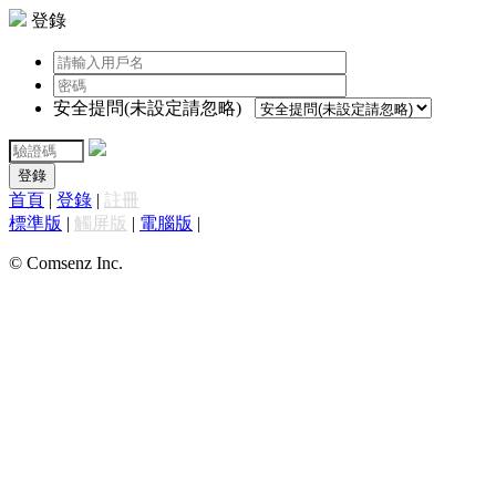
登錄
安全提問(未設定請忽略)
登錄
首頁
|
登錄
|
註冊
標準版
|
觸屏版
|
電腦版
|
© Comsenz Inc.