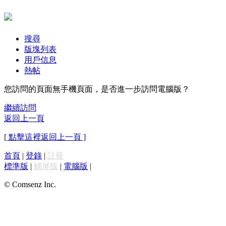
搜尋
版塊列表
用戶信息
熱帖
您訪問的頁面無手機頁面，是否進一步訪問電腦版？
繼續訪問
返回上一頁
[ 點擊這裡返回上一頁 ]
首頁
|
登錄
|
註冊
標準版
|
觸屏版
|
電腦版
|
© Comsenz Inc.