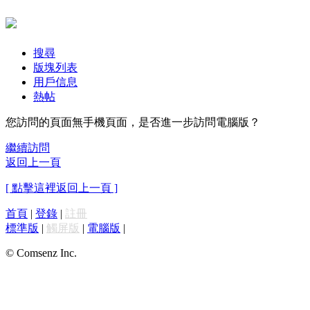
搜尋
版塊列表
用戶信息
熱帖
您訪問的頁面無手機頁面，是否進一步訪問電腦版？
繼續訪問
返回上一頁
[ 點擊這裡返回上一頁 ]
首頁
|
登錄
|
註冊
標準版
|
觸屏版
|
電腦版
|
© Comsenz Inc.