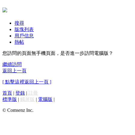
搜尋
版塊列表
用戶信息
熱帖
您訪問的頁面無手機頁面，是否進一步訪問電腦版？
繼續訪問
返回上一頁
[ 點擊這裡返回上一頁 ]
首頁
|
登錄
|
註冊
標準版
|
觸屏版
|
電腦版
|
© Comsenz Inc.