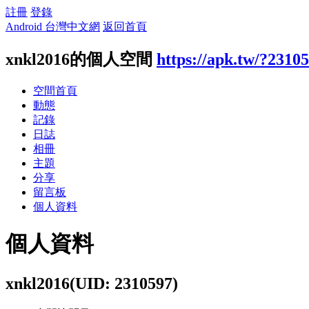
註冊
登錄
Android 台灣中文網
返回首頁
xnkl2016的個人空間
https://apk.tw/?2310
空間首頁
動態
記錄
日誌
相冊
主題
分享
留言板
個人資料
個人資料
xnkl2016
(UID: 2310597)