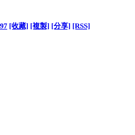
597
[收藏]
[複製]
[分享]
[RSS]