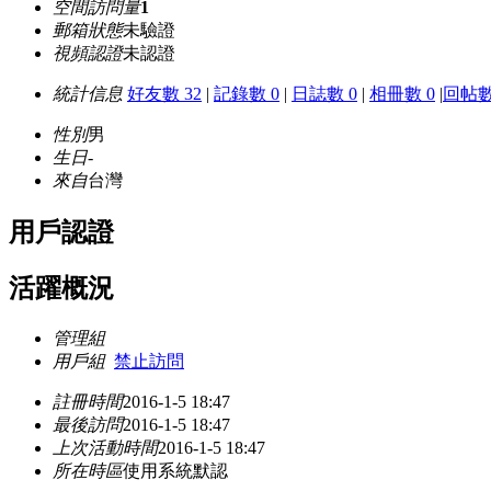
空間訪問量
1
郵箱狀態
未驗證
視頻認證
未認證
統計信息
好友數 32
|
記錄數 0
|
日誌數 0
|
相冊數 0
|
回帖數
性別
男
生日
-
來自
台灣
用戶認證
活躍概況
管理組
用戶組
禁止訪問
註冊時間
2016-1-5 18:47
最後訪問
2016-1-5 18:47
上次活動時間
2016-1-5 18:47
所在時區
使用系統默認