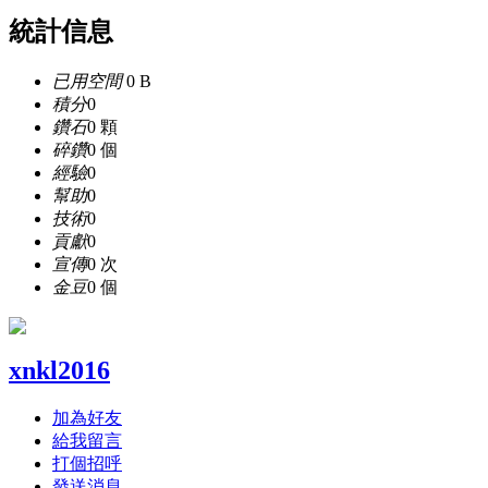
統計信息
已用空間
0 B
積分
0
鑽石
0 顆
碎鑽
0 個
經驗
0
幫助
0
技術
0
貢獻
0
宣傳
0 次
金豆
0 個
xnkl2016
加為好友
給我留言
打個招呼
發送消息