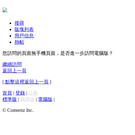
搜尋
版塊列表
用戶信息
熱帖
您訪問的頁面無手機頁面，是否進一步訪問電腦版？
繼續訪問
返回上一頁
[ 點擊這裡返回上一頁 ]
首頁
|
登錄
|
註冊
標準版
|
觸屏版
|
電腦版
|
© Comsenz Inc.