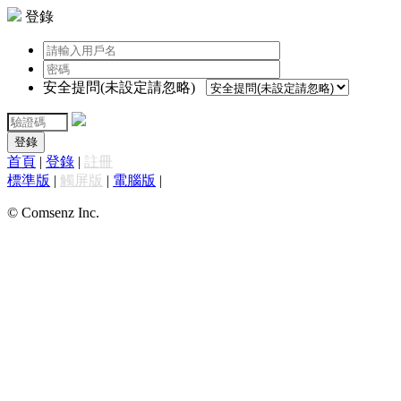
登錄
安全提問(未設定請忽略)
登錄
首頁
|
登錄
|
註冊
標準版
|
觸屏版
|
電腦版
|
© Comsenz Inc.