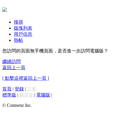
搜尋
版塊列表
用戶信息
熱帖
您訪問的頁面無手機頁面，是否進一步訪問電腦版？
繼續訪問
返回上一頁
[ 點擊這裡返回上一頁 ]
首頁
|
登錄
|
註冊
標準版
|
觸屏版
|
電腦版
|
© Comsenz Inc.