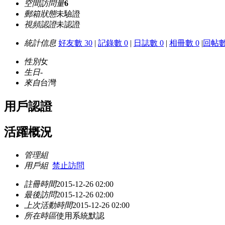
空間訪問量
6
郵箱狀態
未驗證
視頻認證
未認證
統計信息
好友數 30
|
記錄數 0
|
日誌數 0
|
相冊數 0
|
回帖數
性別
女
生日
-
來自
台灣
用戶認證
活躍概況
管理組
用戶組
禁止訪問
註冊時間
2015-12-26 02:00
最後訪問
2015-12-26 02:00
上次活動時間
2015-12-26 02:00
所在時區
使用系統默認