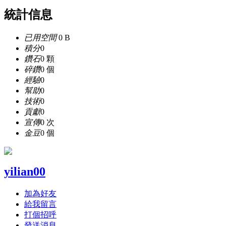
統計信息
已用空間
0 B
積分
0
鑽石
0 顆
碎鑽
0 個
經驗
0
幫助
0
技術
0
貢獻
0
宣傳
0 次
金豆
0 個
yilian00
加為好友
給我留言
打個招呼
發送消息