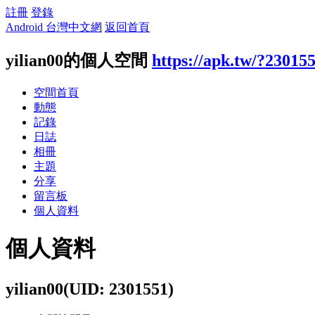
註冊
登錄
Android 台灣中文網
返回首頁
yilian00的個人空間
https://apk.tw/?23015
空間首頁
動態
記錄
日誌
相冊
主題
分享
留言板
個人資料
個人資料
yilian00
(UID: 2301551)