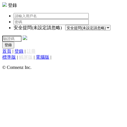
登錄
安全提問(未設定請忽略)
登錄
首頁
|
登錄
|
註冊
標準版
|
觸屏版
|
電腦版
|
© Comsenz Inc.