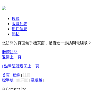
搜尋
版塊列表
用戶信息
熱帖
您訪問的頁面無手機頁面，是否進一步訪問電腦版？
繼續訪問
返回上一頁
[ 點擊這裡返回上一頁 ]
首頁
|
登錄
|
註冊
標準版
|
觸屏版
|
電腦版
|
© Comsenz Inc.